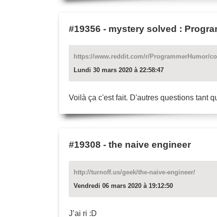
#19356
-
mystery solved : Prog
https://www.reddit.com/r/ProgrammerHumor/c
Lundi 30 mars 2020 à 22:58:47
Voilà ça c'est fait. D'autres questions tant q
#19308
-
the naive engineer
http://turnoff.us/geek/the-naive-engineer/
Vendredi 06 mars 2020 à 19:12:50
J’ai ri :D