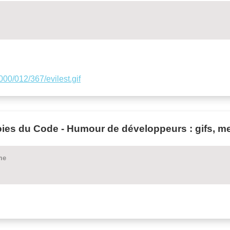
/000/012/367/evilest.gif
s du Code - Humour de développeurs : gifs, m
me