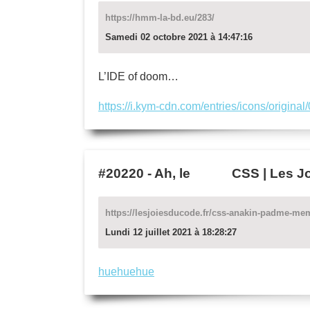
https://hmm-la-bd.eu/283/
Samedi 02 octobre 2021 à 14:47:16
L’IDE of doom…
https://i.kym-cdn.com/entries/icons/original
#20220
-
Ah, le CSS | Les Joie
https://lesjoiesducode.fr/css-anakin-padme-me
Lundi 12 juillet 2021 à 18:28:27
huehuehue