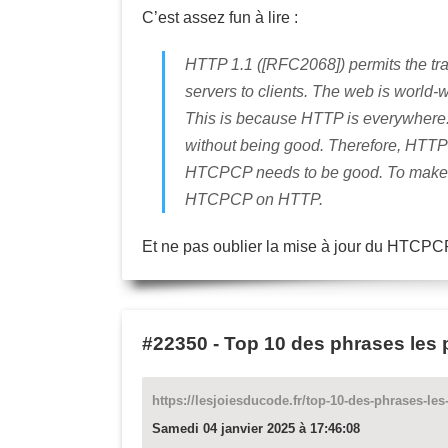
C’est assez fun à lire :
HTTP 1.1 ([RFC2068]) permits the tra
servers to clients. The web is worl
This is because HTTP is everywhere. 
without being good. Therefore, HTTP 
HTCPCP needs to be good. To make 
HTCPCP on HTTP.
Et ne pas oublier la mise à jour du HTCPCP
#22350
-
Top 10 des phrases les 
https://lesjoiesducode.fr/top-10-des-phrases-le
Samedi 04 janvier 2025 à 17:46:08