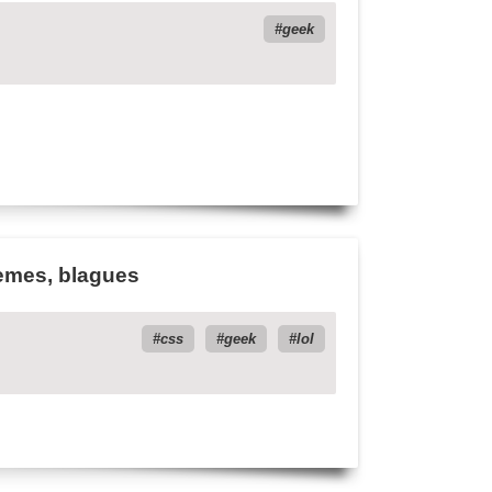
geek
emes, blagues
css
geek
lol