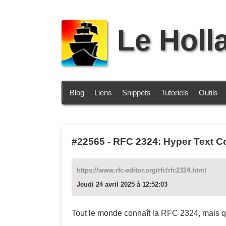
Le Holl
Blog
Liens
Snippets
Tutoriels
Outils
#22565
-
RFC 2324: Hyper Text Co
https://www.rfc-editor.org/rfc/rfc2324.html
Jeudi 24 avril 2025 à 12:52:03
Tout le monde connaît la RFC 2324, mais qu