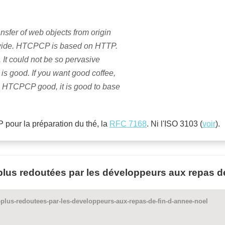
nsfer of web objects from origin
d-wide. HTCPCP is based on HTTP.
It could not be so pervasive
is good. If you want good coffee,
HTCPCP good, it is good to base
 pour la préparation du thé, la
RFC 7168
. Ni l'ISO 3103 (
voir
).
plus redoutées par les développeurs aux repas d
s-plus-redoutees-par-les-developpeurs-aux-repas-de-fin-d-annee-noel