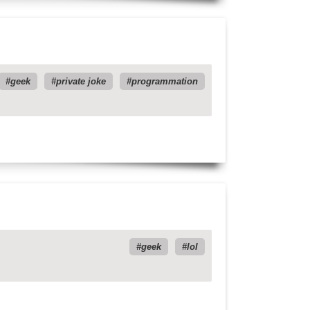
geek
private joke
programmation
geek
lol