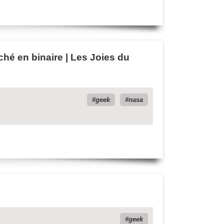
é en binaire | Les Joies du
geek
nasa
geek