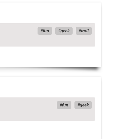
fun
geek
troll
fun
geek