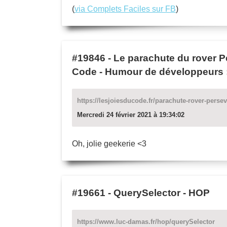
(
via Complets Faciles sur FB
)
#19846
-
Le parachute du rover P
Code - Humour de développeurs :
https://lesjoiesducode.fr/parachute-rover-pers
Mercredi 24 février 2021 à 19:34:02
Oh, jolie geekerie <3
#19661
-
QuerySelector - HOP
https://www.luc-damas.fr/hop/querySelector