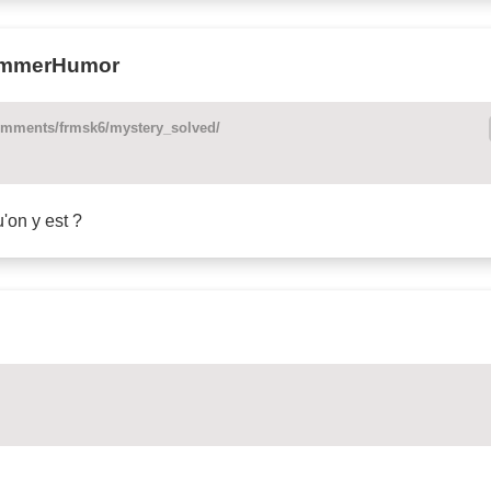
rammerHumor
omments/frmsk6/mystery_solved/
u'on y est ?