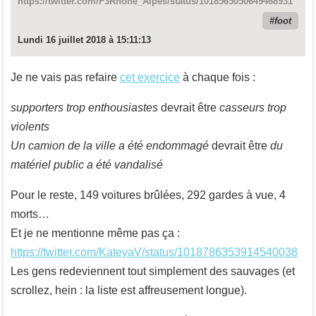
https://twitter.com/F3Rhone_Alpes/status/1018565050649468931
foot
Lundi 16 juillet 2018 à 15:11:13
Je ne vais pas refaire
cet exercice
à chaque fois :
supporters trop enthousiastes
devrait être
casseurs trop
violents
Un camion de la ville a été endommagé
devrait être
du
matériel public a été vandalisé
Pour le reste, 149 voitures brûlées, 292 gardes à vue, 4
morts…
Et je ne mentionne même pas ça :
https://twitter.com/KateyaV/status/1018786353914540038
Les gens redeviennent tout simplement des sauvages (et
scrollez, hein : la liste est affreusement longue).