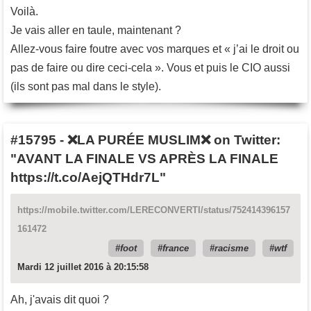
Voilà.
Je vais aller en taule, maintenant ?
Allez-vous faire foutre avec vos marques et « j’ai le droit ou
pas de faire ou dire ceci-cela ». Vous et puis le CIO aussi
(ils sont pas mal dans le style).
#15795
-
❌LA PURÉE MUSLIM❌ on Twitter:
"AVANT LA FINALE VS APRÈS LA FINALE
https://t.co/AejQTHdr7L"
https://mobile.twitter.com/LERECONVERTI/status/752414396157
161472
foot
france
racisme
wtf
Mardi 12 juillet 2016 à 20:15:58
Ah, j'avais dit quoi ?