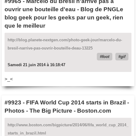
#9965
-
Marcelo du Brésil n'arrive pas à
ouvrir une bouteille d'eau - Blog de PNGLe
blog geek pour les geeks par un geek, rien
que le meilleur
http://blog.planete-nextgen.com/photo-geek-jour/marcelo-du-
bresil-narrive-pas-ouvrir-bouteille-deau-13225
foot
gif
Samedi 21 juin 2014 à 16:18:47
>_<
#9923
-
FIFA World Cup 2014 starts in Brazil -
Photos - The Big Picture - Boston.com
http://www.boston.com/bigpicture/2014/06/fifa_world_cup_2014_
starts_in_brazil.html