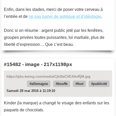
Enfin, dans les stades, merci de poser votre cerveau à
l’entrée et de
ne pas parler de politique et d’idéologie
.
Donc si on résume : argent public jeté par les fenêtres,
groupes privées toutes puissantes, loi martiale, plus de
liberté d’expression… Que c’est beau.
#15482
-
image - 217x1198px
https://pbs.twimg.com/media/Cjh2IeCXEAAvRjM.jpg
allemagne
bouffe
foot
publicité
Samedi 28 mai 2016 à 11:19:10
Kinder (la marque) a changé le visage des enfants sur les
paquets de chocolats.