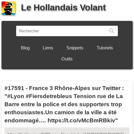
Le Hollandais Volant
Recherch
Blog
Liens
Snippets
Tutoriels
Outils
#17591
-
France 3 Rhône-Alpes sur Twitter :
"#Lyon #Fiersdetrebleus Tension rue de La
Barre entre la police et des supporters trop
enthousiastes.Un camion de la ville a été
endommagé.… https://t.co/vMcBmRBkiv"