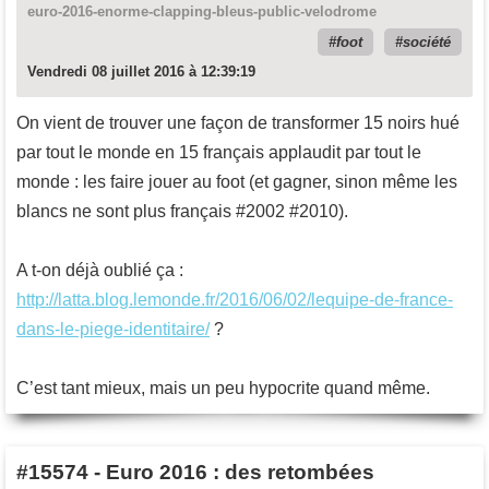
euro-2016-enorme-clapping-bleus-public-velodrome
foot
société
Vendredi 08 juillet 2016 à 12:39:19
On vient de trouver une façon de transformer 15 noirs hué
par tout le monde en 15 français applaudit par tout le
monde : les faire jouer au foot (et gagner, sinon même les
blancs ne sont plus français #2002 #2010).
A t-on déjà oublié ça :
http://latta.blog.lemonde.fr/2016/06/02/lequipe-de-france-
dans-le-piege-identitaire/
?
C’est tant mieux, mais un peu hypocrite quand même.
#15574
-
Euro 2016 : des retombées