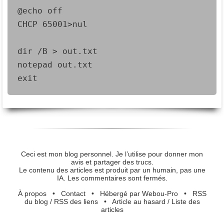
@echo off

CHCP 65001>nul

dir /B > out.txt

notepad out.txt

exit
Ceci est mon blog personnel. Je l’utilise pour donner mon
avis et partager des trucs.
Le contenu des articles est produit par un humain, pas une
IA. Les commentaires sont fermés.
À propos
•
Contact
•
Hébergé par Webou-Pro
•
RSS
du blog
/
RSS des liens
•
Article au hasard
/
Liste des
articles