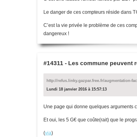
Le danger de ces compteurs réside dans T
C’est la vie privée le problème de ces comp
dangereux !
#14311
-
Les commune peuvent re
http://refus.linky.gazpar.free.fr/augmentation-fa
Lundi 18 janvier 2016 à 15:57:13
Une page qui donne quelques arguments con
Et oui, les 5 G€ que coûte(rait) que le prog
(
via
)