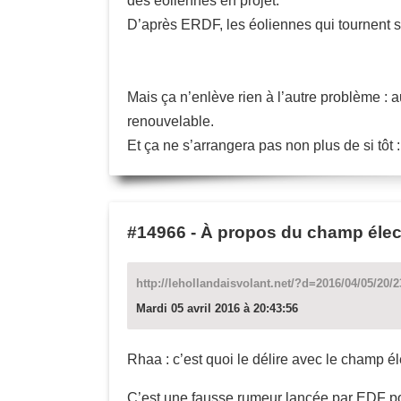
des éoliennes en projet.
D’après ERDF, les éoliennes qui tournent 
Mais ça n’enlève rien à l’autre problème : a
renouvelable.
Et ça ne s’arrangera pas non plus de si tôt 
#14966
-
À propos du champ élect
http://lehollandaisvolant.net/?d=2016/04/05/20
Mardi 05 avril 2016 à 20:43:56
Rhaa : c’est quoi le délire avec le champ él
C’est une fausse rumeur lancée par EDF po