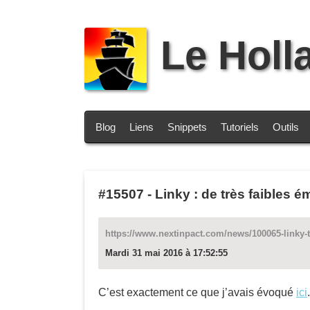
Le Holl
Blog
Liens
Snippets
Tutoriels
Outils
#15507
-
Linky : de très faibles 
https://www.nextinpact.com/news/100065-linky-t
Mardi 31 mai 2016 à 17:52:55
C’est exactement ce que j’avais évoqué
ici
.