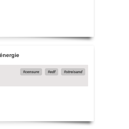
'énergie
censure
edf
streisand