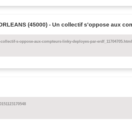
 - ORLEANS (45000) - Un collectif s'oppose aux 
un-collectif-s-oppose-aux-compteurs-linky-deployes-par-erdf_11704705.html
20151123170548