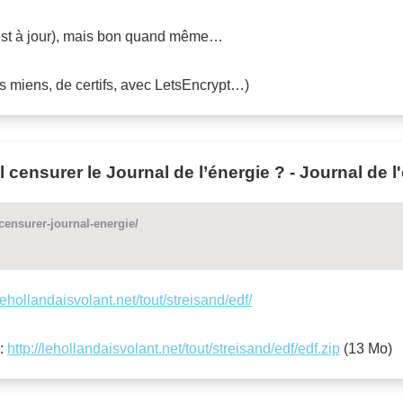
c’est à jour), mais bon quand même…
es miens, de certifs, avec LetsEncrypt…)
censurer le Journal de l’énergie ? - Journal de l
censurer-journal-energie/
/lehollandaisvolant.net/tout/streisand/edf/
 :
http://lehollandaisvolant.net/tout/streisand/edf/edf.zip
(13 Mo)