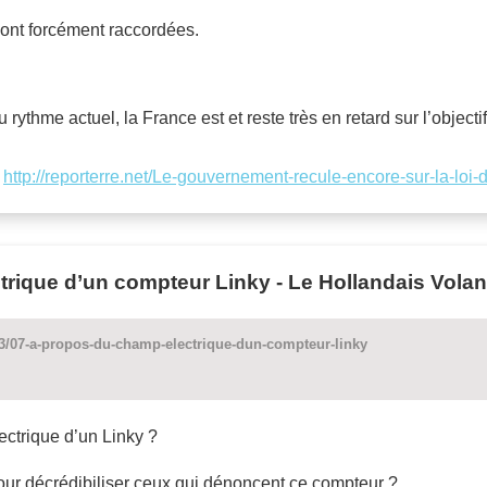
sont forcément raccordées.
u rythme actuel, la France est et reste très en retard sur l’objec
:
http://reporterre.net/Le-gouvernement-recule-encore-sur-la-loi-
rique d’un compteur Linky - Le Hollandais Volan
/23/07-a-propos-du-champ-electrique-dun-compteur-linky
ectrique d’un Linky ?
ur décrédibiliser ceux qui dénoncent ce compteur ?