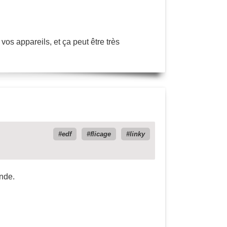
os appareils, et ça peut être très
edf
flicage
linky
nde.