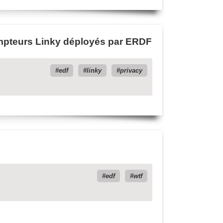
compteurs Linky déployés par ERDF
edf
linky
privacy
edf
wtf