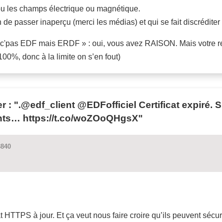
ou les champs électrique ou magnétique.
rain de passer inaperçu (merci les médias) et qui se fait discrédit
t « c'pas EDF mais ERDF » : oui, vous avez RAISON. Mais votre 
00%, donc à la limite on s’en fout)
ter : ".@edf_client @EDFofficiel Certificat expiré
gents… https://t.co/woZOoQHgsX"
3840
t HTTPS à jour. Et ça veut nous faire croire qu’ils peuvent sécu