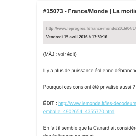
#15073
-
France/Monde | La moiti
http://www.leprogres.fr/france-monde/2016/04/1
Vendredi 15 avril 2016 à 13:30:16
(MÀJ : voir édit)
Il y a plus de puissance éolienne débranch
Pourquoi ces cons ont été privatisé aussi ?
ÉDIT :
http://www.lemonde.fr/les-decodeurs
emballe_4902654_4355770.html
En fait il semble que la Canard ait considé