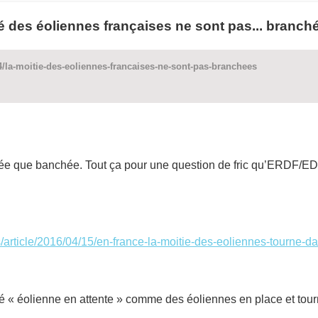
é des éoliennes françaises ne sont pas... branch
4/la-moitie-des-eoliennes-francaises-ne-sont-pas-branchees
ée que banchée. Tout ça pour une question de fric qu’ERDF/EDF
/article/2016/04/15/en-france-la-moitie-des-eoliennes-tourne-da
ré « éolienne en attente » comme des éoliennes en place et tourn