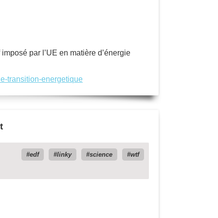
tif imposé par l’UE en matière d’énergie
de-transition-energetique
t
edf
linky
science
wtf