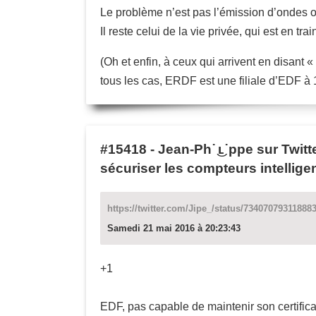
Le problème n’est pas l’émission d’ondes 
Il reste celui de la vie privée, qui est en t
(Oh et enfin, à ceux qui arrivent en disan
tous les cas, ERDF est une filiale d’EDF à 1
#15418
-
Jean-Ph˙ ͜ʟ˙ppe sur Twit
sécuriser les compteurs intelli
https://twitter.com/Jipe_/status/73407079311888
Samedi 21 mai 2016 à 20:23:43
+1
EDF, pas capable de maintenir son certifica