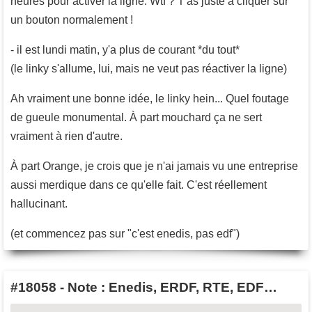
heures pour activer la ligne. Wtf ? T'as juste à cliquer sur
un bouton normalement !
- il est lundi matin, y'a plus de courant *du tout*
(le linky s'allume, lui, mais ne veut pas réactiver la ligne)
Ah vraiment une bonne idée, le linky hein... Quel foutage
de gueule monumental. À part mouchard ça ne sert
vraiment à rien d'autre.
À part Orange, je crois que je n'ai jamais vu une entreprise
aussi merdique dans ce qu'elle fait. C'est réellement
hallucinant.
(et commencez pas sur "c'est enedis, pas edf")
#18058
-
Note : Enedis, ERDF, RTE, EDF…