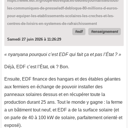
https://www.edf.fr/groupe-edf/espaces-dedies/journalistes/tous-
les-communiques-de-presse/edf-debloque-80-millions-d-euros-
pour-equiper-les-etablissements-scolaires-les-creches-et-les-
centres-de-loisirs-en-systemes-de-rafraichissement
edf
enseignement
Samedi 27 juin 2026 à 11:26:29
« nyanyana pourquoi c’est EDF qui fait ça et pas l’État ? »
Déjà, EDF c’est l’État, ok ? Bon.
Ensuite, EDF finance des hangars et des étables géantes
aux fermiers en échange de pouvoir installer des
panneaux solaires dessus et en récupérer toute la
production durant 25 ans. Tout le monde y gagne : la ferme
a un bâtiment tout neuf, et EDF a de la surface solaire (et
on parle de 40 à 100 kW de solaire, parfaitement orienté et
exposé).