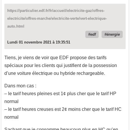
https://particulier.edf.fr/fr/accueil/electricite-gaz/offres-
electricite/offres-marche/electricite-verte/vert-electrique-
auto.html
edf
énergie
Lundi 01 novembre 2021 à 19:35:51
Tiens, je viens de voir que EDF propose des tarifs
spéciaux pour les clients qui justifient de la possession
d’une voiture électrique ou hybride rechargeable.
Dans mon cas :
– le tarif heures pleines est 1¢ plus cher que le tarif HP
normal
– le tarif heures creuses est 2¢ moins cher que le tarif HC
normal
Sachant que je consomme beaucoup plus en HC qu’en