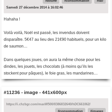
bouffe
consommation
fail
Samedi 27 décembre 2014 à 16:02:46
Hahaha !
Voilà voilà, Noël est passé, les invendus doivent
disparaître. 5€47 au lieu des 21€90 habituels, pour un kilo
de saumon…
Dans quelques joues, on aura la même chose pour les
dindes, les jouets, les chocolats (à moins qu’ils les
stockent pour pâques), le foie gras, les mandarines…
#11236
-
image - 441x600px
https://i.chzbgr.com/maxW500/8386832640/hDC661062/
consommation
images