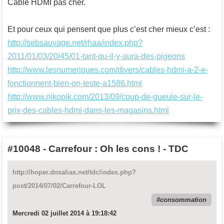
Câble HDMI pas cher.
Et pour ceux qui pensent que plus c’est cher mieux c’est :
http://sebsauvage.net/rhaa/index.php?
2011/01/03/20/45/01-tant-qu-il-y-aura-des-pigeons
http://www.lesnumeriques.com/divers/cables-hdmi-a-2-e-
fonctionnent-bien-on-teste-a1586.html
http://www.nikopik.com/2013/09/coup-de-gueule-sur-le-
prix-des-cables-hdmi-dans-les-magasins.html
#10048
-
Carrefour : Oh les cons ! - TDC
http://hoper.dnsalias.net/tdc/index.php?
post/2014/07/02/Carrefour-LOL
consommation
Mercredi 02 juillet 2014 à 19:18:42