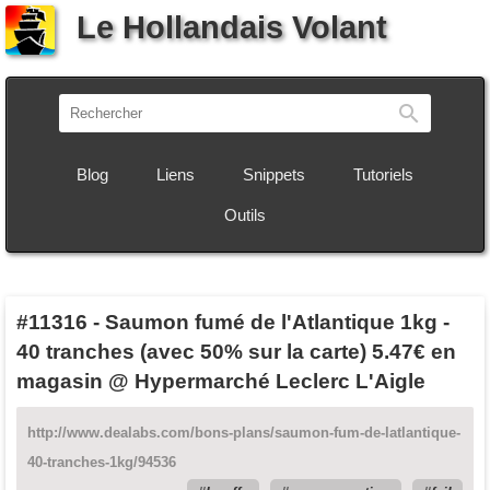
Le Hollandais Volant
Recherch
Blog
Liens
Snippets
Tutoriels
Outils
#11316
-
Saumon fumé de l'Atlantique 1kg -
40 tranches (avec 50% sur la carte) 5.47€ en
magasin @ Hypermarché Leclerc L'Aigle
http://www.dealabs.com/bons-plans/saumon-fum-de-latlantique-
40-tranches-1kg/94536