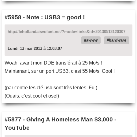
#5958
-
Note : USB3 = good !
http://lehollandaisvolant.net/?mode=links&id=20130513120307
awww
hardware
Lundi 13 mai 2013 à 12:03:07
Woah, avant mon DDE transférait à 25 Mo/s !
Maintenant, sur un port USB3, c’est 55 Mo/s. Cool !
(par contre les clé usb sont très lentes. Fū.)
(Ouais, c’est cool et osef)
#5877
-
Giving A Homeless Man $3,000 -
YouTube