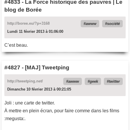
#4833
-
La Force historique des pauvres | Le
blog de Borée
http://boree.eu/?p=3168
awww
société
Lundi 11 février 2013 à 01:06:00
C’est beau.
#4827
-
[MAJ] Tweetping
http://tweetping.net/
awww
geek
twitter
Dimanche 10 février 2013 à 00:21:05
Joli : une carte de twitter.
À mettre en plein écran, pour faire comme dans les films
:megusta:.