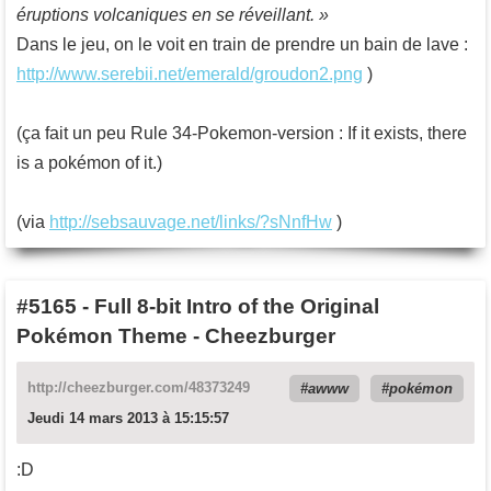
éruptions volcaniques en se réveillant. »
Dans le jeu, on le voit en train de prendre un bain de lave :
http://www.serebii.net/emerald/groudon2.png
)
(ça fait un peu Rule 34-Pokemon-version : If it exists, there
is a pokémon of it.)
(via
http://sebsauvage.net/links/?sNnfHw
)
#5165
-
Full 8-bit Intro of the Original
Pokémon Theme - Cheezburger
http://cheezburger.com/48373249
awww
pokémon
Jeudi 14 mars 2013 à 15:15:57
:D