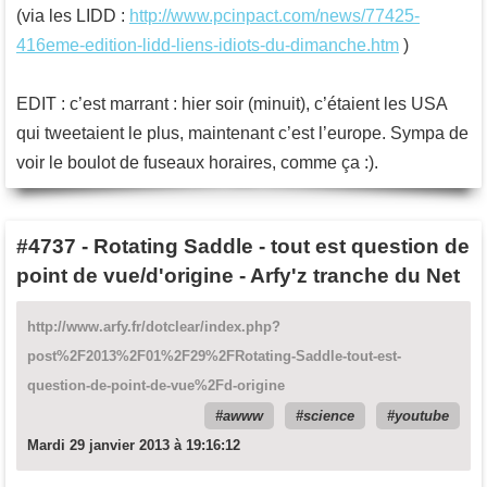
(via les LIDD :
http://www.pcinpact.com/news/77425-
416eme-edition-lidd-liens-idiots-du-dimanche.htm
)
EDIT : c’est marrant : hier soir (minuit), c’étaient les USA
qui tweetaient le plus, maintenant c’est l’europe. Sympa de
voir le boulot de fuseaux horaires, comme ça :).
#4737
-
Rotating Saddle - tout est question de
point de vue/d'origine - Arfy'z tranche du Net
http://www.arfy.fr/dotclear/index.php?
post%2F2013%2F01%2F29%2FRotating-Saddle-tout-est-
question-de-point-de-vue%2Fd-origine
awww
science
youtube
Mardi 29 janvier 2013 à 19:16:12