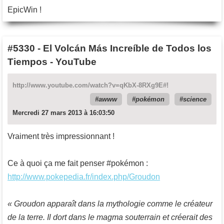
EpicWin !
#5330
-
El Volcán Más Increíble de Todos los
Tiempos - YouTube
http://www.youtube.com/watch?v=qKbX-8RXg9E#!
awww
pokémon
science
Mercredi 27 mars 2013 à 16:03:50
Vraiment très impressionnant !
Ce à quoi ça me fait penser #pokémon :
http://www.pokepedia.fr/index.php/Groudon
« Groudon apparaît dans la mythologie comme le créateur
de la terre. Il dort dans le magma souterrain et créerait des