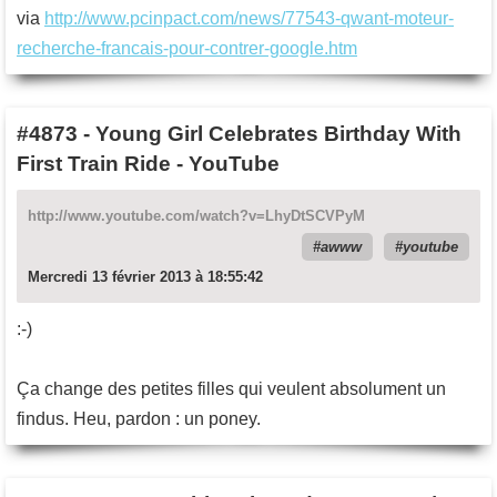
via
http://www.pcinpact.com/news/77543-qwant-moteur-
recherche-francais-pour-contrer-google.htm
#4873
-
Young Girl Celebrates Birthday With
First Train Ride - YouTube
http://www.youtube.com/watch?v=LhyDtSCVPyM
awww
youtube
Mercredi 13 février 2013 à 18:55:42
:-)
Ça change des petites filles qui veulent absolument un
findus. Heu, pardon : un poney.