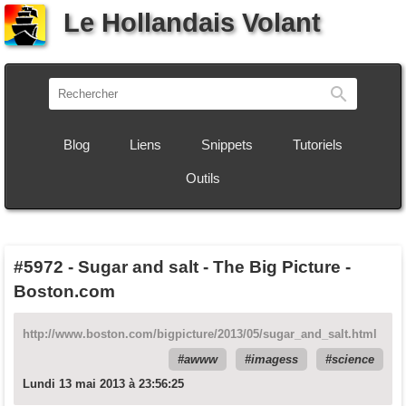
Le Hollandais Volant
Recherch
Blog
Liens
Snippets
Tutoriels
Outils
#5972
-
Sugar and salt - The Big Picture -
Boston.com
http://www.boston.com/bigpicture/2013/05/sugar_and_salt.html
awww
imagess
science
Lundi 13 mai 2013 à 23:56:25