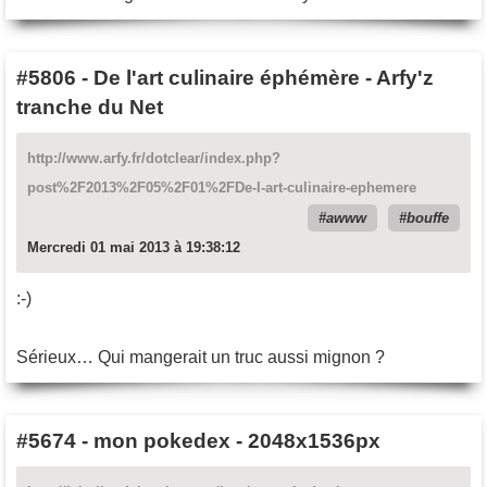
#5806
-
De l'art culinaire éphémère - Arfy'z
tranche du Net
http://www.arfy.fr/dotclear/index.php?
post%2F2013%2F05%2F01%2FDe-l-art-culinaire-ephemere
awww
bouffe
Mercredi 01 mai 2013 à 19:38:12
:-)
Sérieux… Qui mangerait un truc aussi mignon ?
#5674
-
mon pokedex - 2048x1536px