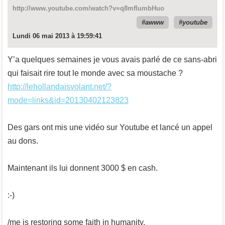
http://www.youtube.com/watch?v=q8mfIumbHuo
awww
youtube
Lundi 06 mai 2013 à 19:59:41
Y’a quelques semaines je vous avais parlé de ce sans-abri
qui faisait rire tout le monde avec sa moustache ?
http://lehollandaisvolant.net/?
mode=links&id=20130402123823
Des gars ont mis une vidéo sur Youtube et lancé un appel
au dons.
Maintenant ils lui donnent 3000 $ en cash.
:-)
/me is restoring some faith in humanity.