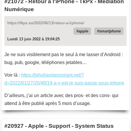
#21072
-
Retour à l'iPhone - TkPx - Médiation
Numérique
https://tkpx.eu/2022/06/13/retour-a-liphone/
apple
smartphone
Lundi 13 juin 2022 à 19:04:25
Je ne suis visiblement pas le seul à me lasser d’Android :
bug, pub, google, téléphones jetables…
Voir là :
https://lehollandaisvolant.net/?
d=2022/01/27/20/48/19-a-y-est-je-suis-passe-sous-iphone
D’ailleurs, j’ai un article avec des pros- et des cons- qui
attend à être publié après 5 mois d’usage.
#20927
-
Apple - Support - System Status