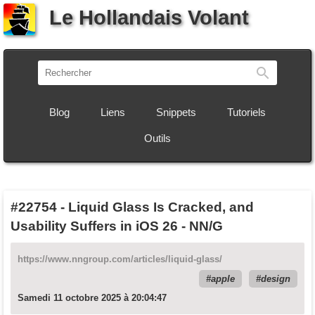
Le Hollandais Volant
Recherch
Blog
Liens
Snippets
Tutoriels
Outils
#22754
-
Liquid Glass Is Cracked, and
Usability Suffers in iOS 26 - NN/G
https://www.nngroup.com/articles/liquid-glass/
apple
design
Samedi 11 octobre 2025 à 20:04:47