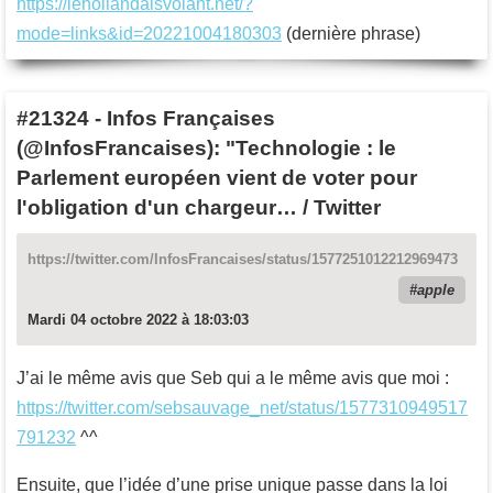
https://lehollandaisvolant.net/?
mode=links&id=20221004180303
(dernière phrase)
#21324
-
Infos Françaises
(@InfosFrancaises): "Technologie : le
Parlement européen vient de voter pour
l'obligation d'un chargeur… / Twitter
https://twitter.com/InfosFrancaises/status/1577251012212969473
apple
Mardi 04 octobre 2022 à 18:03:03
J’ai le même avis que Seb qui a le même avis que moi :
https://twitter.com/sebsauvage_net/status/1577310949517
791232
^^
Ensuite, que l’idée d’une prise unique passe dans la loi