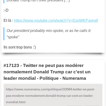
Donald Trump isn’t their president […]
:-D
Et là :
https://www.youtube.com/watch?v=DzpWKPareg8
Our president probably mis-spoke, or as he calls it:
“spoke”
Ils sont trop bons :')
#17123
-
Twitter ne peut pas modérer
normalement Donald Trump car c'est un
leader mondial - Politique - Numerama
https://www.numerama.com/politique/319584-twitter-ne-peut-
pas-moderer-normalement-donald-trump-car-cest-un-leader-
mondial.html