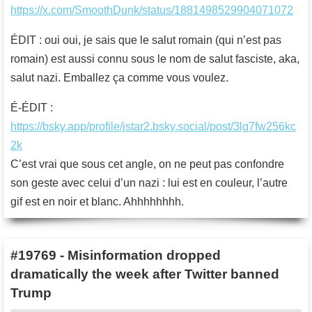
https://x.com/SmoothDunk/status/1881498529904071072
ÉDIT : oui oui, je sais que le salut romain (qui n’est pas
romain) est aussi connu sous le nom de salut fasciste, aka,
salut nazi. Emballez ça comme vous voulez.
É-ÉDIT :
https://bsky.app/profile/jstar2.bsky.social/post/3lg7fw256kc
2k
C’est vrai que sous cet angle, on ne peut pas confondre
son geste avec celui d’un nazi : lui est en couleur, l’autre
gif est en noir et blanc. Ahhhhhhhh.
#19769
-
Misinformation dropped
dramatically the week after Twitter banned
Trump