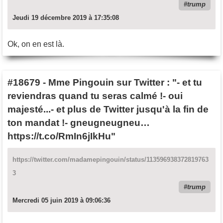
trump
Jeudi 19 décembre 2019 à 17:35:08
Ok, on en est là.
#18679
-
Mme Pingouin sur Twitter : "- et tu
reviendras quand tu seras calmé !- oui
majesté...- et plus de Twitter jusqu'à la fin de
ton mandat !- gneugneugneu…
https://t.co/RmIn6jIkHu"
https://twitter.com/madamepingouin/status/113596938372819763
3
trump
Mercredi 05 juin 2019 à 09:06:36