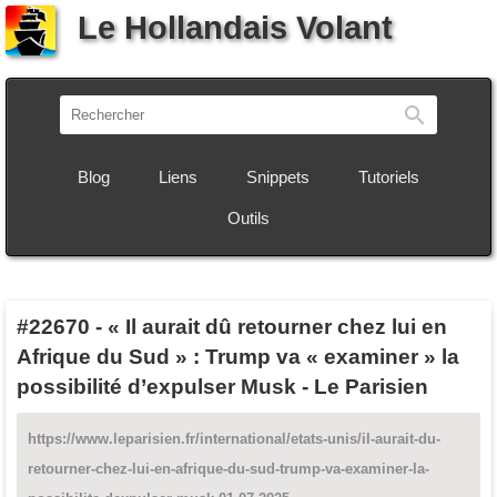
Le Hollandais Volant
Recherch
Blog
Liens
Snippets
Tutoriels
Outils
#22670
-
« Il aurait dû retourner chez lui en
Afrique du Sud » : Trump va « examiner » la
possibilité d’expulser Musk - Le Parisien
https://www.leparisien.fr/international/etats-unis/il-aurait-du-
retourner-chez-lui-en-afrique-du-sud-trump-va-examiner-la-