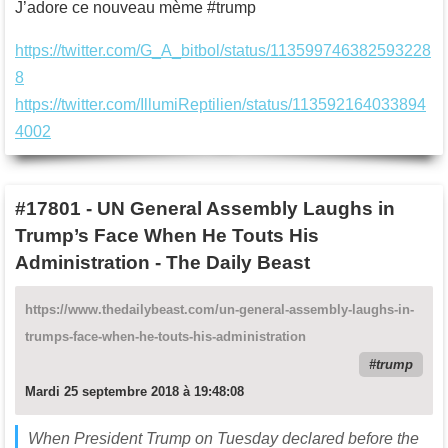
J’adore ce nouveau mème #trump
https://twitter.com/G_A_bitbol/status/113599746382593228
8
https://twitter.com/IllumiReptilien/status/113592164033894
4002
#17801
-
UN General Assembly Laughs in
Trump’s Face When He Touts His
Administration - The Daily Beast
https://www.thedailybeast.com/un-general-assembly-laughs-in-
trumps-face-when-he-touts-his-administration
trump
Mardi 25 septembre 2018 à 19:48:08
When President Trump on Tuesday declared before the