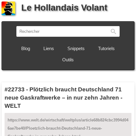
Le Hollandais Volant
Recherch
Blog
Liens
Snippets
Tutoriels
Outils
#22733
-
Plötzlich braucht Deutschland 71
neue Gaskraftwerke – in nur zehn Jahren -
WELT
https://www.welt.de/wirtschaft/weltplus/article68b824cbc3994d04
6ae7be40/Ploetzlich-braucht-Deutschland-71-neue-