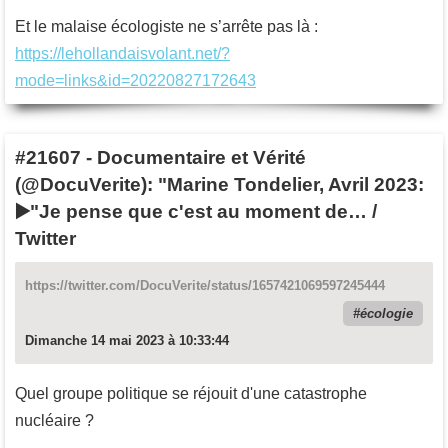
Et le malaise écologiste ne s’arrête pas là :
https://lehollandaisvolant.net/?
mode=links&id=20220827172643
#21607
-
Documentaire et Vérité
(@DocuVerite): "Marine Tondelier, Avril 2023:
▶️"Je pense que c'est au moment de… /
Twitter
https://twitter.com/DocuVerite/status/1657421069597245444
écologie
Dimanche 14 mai 2023 à 10:33:44
Quel groupe politique se réjouit d'une catastrophe
nucléaire ?