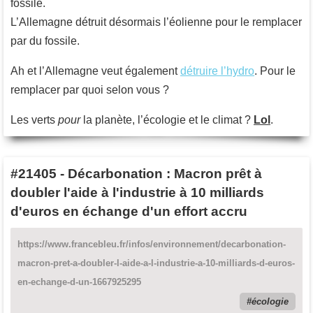
fossile.
L’Allemagne détruit désormais l’éolienne pour le remplacer
par du fossile.
Ah et l’Allemagne veut également
détruire l’hydro
. Pour le
remplacer par quoi selon vous ?
Les verts
pour
la planète, l’écologie et le climat ?
Lol
.
#21405
-
Décarbonation : Macron prêt à
doubler l'aide à l'industrie à 10 milliards
d'euros en échange d'un effort accru
https://www.francebleu.fr/infos/environnement/decarbonation-
macron-pret-a-doubler-l-aide-a-l-industrie-a-10-milliards-d-euros-
en-echange-d-un-1667925295
écologie