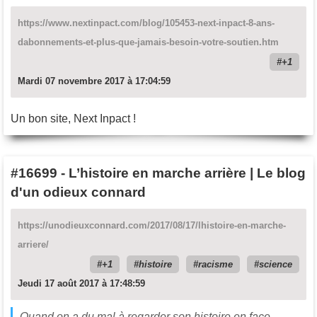
https://www.nextinpact.com/blog/105453-next-inpact-8-ans-
dabonnements-et-plus-que-jamais-besoin-votre-soutien.htm
+1
Mardi 07 novembre 2017 à 17:04:59
Un bon site, Next Inpact !
#16699
-
L’histoire en marche arrière | Le blog
d'un odieux connard
https://unodieuxconnard.com/2017/08/17/lhistoire-en-marche-
arriere/
+1
histoire
racisme
science
Jeudi 17 août 2017 à 17:48:59
Quand on a du mal à regarder son histoire en face,