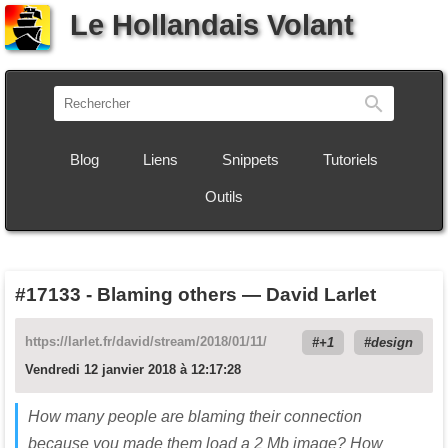
Le Hollandais Volant
Recherch
Blog
Liens
Snippets
Tutoriels
Outils
#17133
-
Blaming others — David Larlet
https://larlet.fr/david/stream/2018/01/11/
+1
design
Vendredi 12 janvier 2018 à 12:17:28
How many people are blaming their connection
because you made them load a 2 Mb image? How