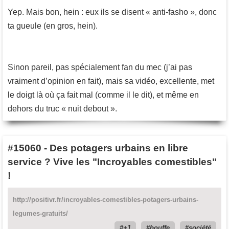
Yep. Mais bon, hein : eux ils se disent « anti-fasho », donc
ta gueule (en gros, hein).
Sinon pareil, pas spécialement fan du mec (j’ai pas
vraiment d’opinion en fait), mais sa vidéo, excellente, met
le doigt là où ça fait mal (comme il le dit), et même en
dehors du truc « nuit debout ».
#15060
-
Des potagers urbains en libre
service ? Vive les "Incroyables comestibles"
!
http://positivr.fr/incroyables-comestibles-potagers-urbains-
legumes-gratuits/
+1
bouffe
société