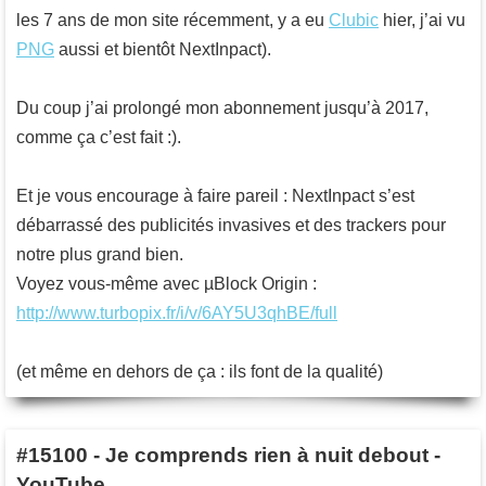
les 7 ans de mon site récemment, y a eu
Clubic
hier, j’ai vu
PNG
aussi et bientôt NextInpact).
Du coup j’ai prolongé mon abonnement jusqu’à 2017,
comme ça c’est fait :).
Et je vous encourage à faire pareil : NextInpact s’est
débarrassé des publicités invasives et des trackers pour
notre plus grand bien.
Voyez vous-même avec µBlock Origin :
http://www.turbopix.fr/i/v/6AY5U3qhBE/full
(et même en dehors de ça : ils font de la qualité)
#15100
-
Je comprends rien à nuit debout -
YouTube