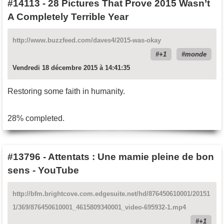
#14113
-
28 Pictures That Prove 2015 Wasn’t
A Completely Terrible Year
http://www.buzzfeed.com/daves4/2015-was-okay
+1
monde
Vendredi 18 décembre 2015 à 14:41:35
Restoring some faith in humanity.
28% completed.
#13796
-
Attentats : Une mamie pleine de bon
sens - YouTube
http://bfm.brightcove.com.edgesuite.net/hd/876450610001/20151
1/369/876450610001_4615809340001_video-695932-1.mp4
+1