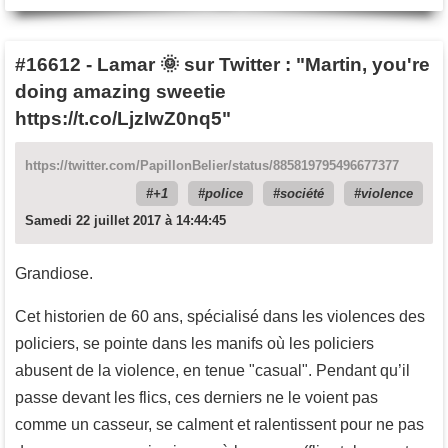
#16612
-
Lamar 🌞 sur Twitter : "Martin, you're
doing amazing sweetie
https://t.co/LjzIwZ0nq5"
https://twitter.com/PapillonBelier/status/885819795496677377
+1
police
société
violence
Samedi 22 juillet 2017 à 14:44:45
Grandiose.
Cet historien de 60 ans, spécialisé dans les violences des
policiers, se pointe dans les manifs où les policiers
abusent de la violence, en tenue "casual". Pendant qu’il
passe devant les flics, ces derniers ne le voient pas
comme un casseur, se calment et ralentissent pour ne pas