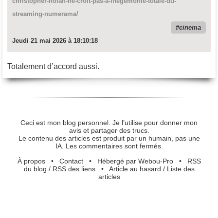
christopher-nolan-ne-croit-pas-a-lhegemonie-totale-du-
streaming-numerama/
cinema
Jeudi 21 mai 2026 à 18:10:18
Totalement d’accord aussi.
Ceci est mon blog personnel. Je l’utilise pour donner mon
avis et partager des trucs.
Le contenu des articles est produit par un humain, pas une
IA. Les commentaires sont fermés.
À propos
•
Contact
•
Hébergé par Webou-Pro
•
RSS
du blog
/
RSS des liens
•
Article au hasard
/
Liste des
articles