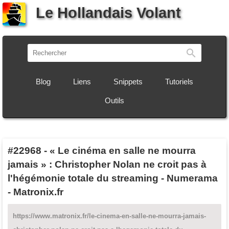
Le Hollandais Volant
Recherch
Blog
Liens
Snippets
Tutoriels
Outils
#22968
-
« Le cinéma en salle ne mourra
jamais » : Christopher Nolan ne croit pas à
l'hégémonie totale du streaming - Numerama
- Matronix.fr
https://www.matronix.fr/le-cinema-en-salle-ne-mourra-jamais-