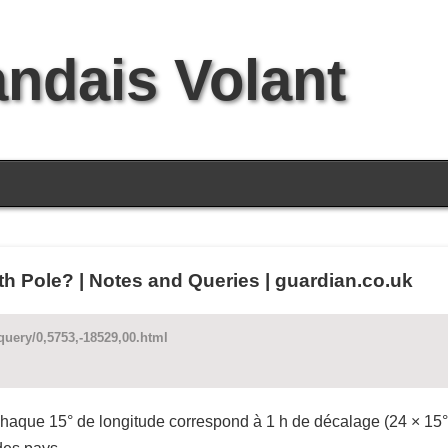
andais Volant
orth Pole? | Notes and Queries | guardian.co.uk
uery/0,5753,-18529,00.html
Chaque 15° de longitude correspond à 1 h de décalage (24 × 15° 