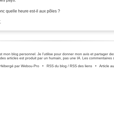
des pays.
nc quelle heure est-il aux pôles ?
.
st mon blog personnel. Je l’utilise pour donner mon avis et partager des
des articles est produit par un humain, pas une IA. Les commentaires 
Hébergé par Webou-Pro
•
RSS du blog
/
RSS des liens
•
Article a