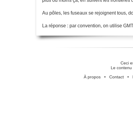
plus ou moins ça, en suivent les frontières 
Au pôles, les fuseaux se rejoignent tous, do
La réponse : par convention, on utilise GMT
Ceci e
Le contenu 
À propos
•
Contact
•