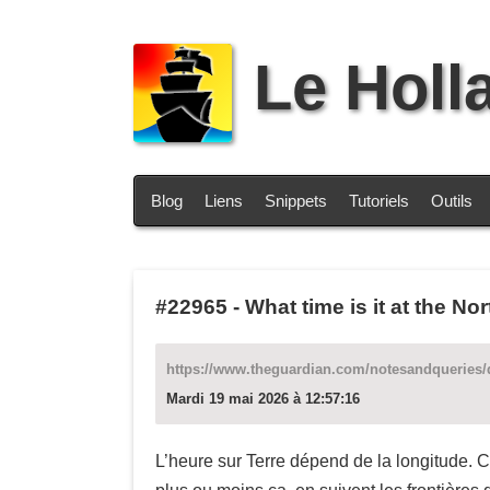
Le Holl
Blog
Liens
Snippets
Tutoriels
Outils
#22965
-
What time is it at the N
https://www.theguardian.com/notesandqueries/q
Mardi 19 mai 2026 à 12:57:16
L’heure sur Terre dépend de la longitude. 