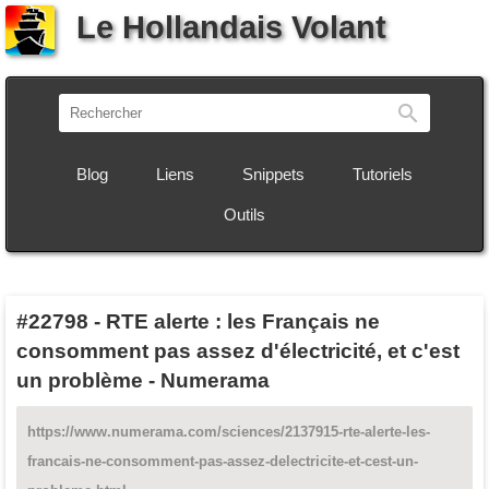
Le Hollandais Volant
Recherch
Blog
Liens
Snippets
Tutoriels
Outils
#22798
-
RTE alerte : les Français ne
consomment pas assez d'électricité, et c'est
un problème - Numerama
https://www.numerama.com/sciences/2137915-rte-alerte-les-
francais-ne-consomment-pas-assez-delectricite-et-cest-un-