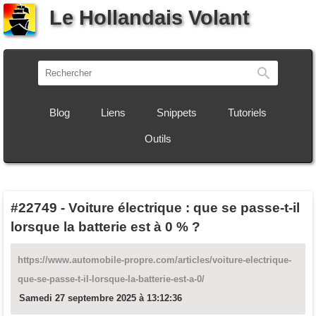
Le Hollandais Volant
Recherch
Blog
Liens
Snippets
Tutoriels
Outils
#22749
-
Voiture électrique : que se passe-t-il
lorsque la batterie est à 0 % ?
https://www.automobile-propre.com/articles/voiture-electrique-
que-se-passe-t-il-lorsque-la-batterie-est-a-0/
Samedi 27 septembre 2025 à 13:12:36