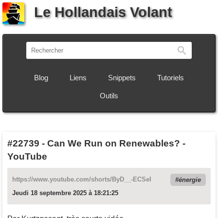
Le Hollandais Volant
Recherch
Blog
Liens
Snippets
Tutoriels
Outils
#22739
-
Can We Run on Renewables? -
YouTube
https://www.youtube.com/shorts/ByD__-ECSeI
énergie
Jeudi 18 septembre 2025 à 18:21:25