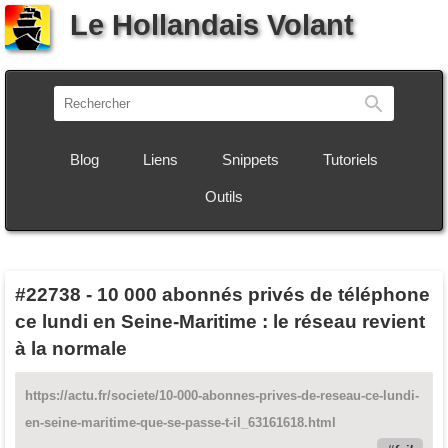
Le Hollandais Volant
Recherch
Blog
Liens
Snippets
Tutoriels
Outils
#22738
-
10 000 abonnés privés de téléphone
ce lundi en Seine-Maritime : le réseau revient
à la normale
https://actu.fr/societe/10-000-abonnes-prives-de-reseau-ce-lundi-
en-seine-maritime-que-se-passe-t-il_63161618.html