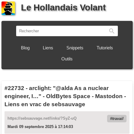
Le Hollandais Volant
Recherch
Blog
Liens
Snippets
Tutoriels
Outils
#22732
-
arclight: "@alda As a nuclear
engineer, I…" - OldBytes Space - Mastodon -
Liens en vrac de sebsauvage
https://sebsauvage.net/links/?SyZ-uQ
travail
Mardi 09 septembre 2025 à 17:14:03