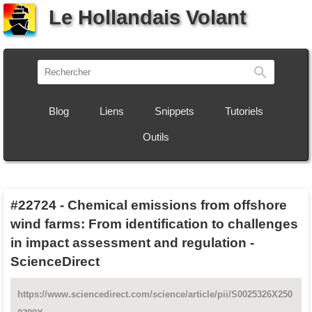
Le Hollandais Volant
Recherch
Blog
Liens
Snippets
Tutoriels
Outils
#22724
-
Chemical emissions from offshore
wind farms: From identification to challenges
in impact assessment and regulation -
ScienceDirect
https://www.sciencedirect.com/science/article/pii/S0025326X250