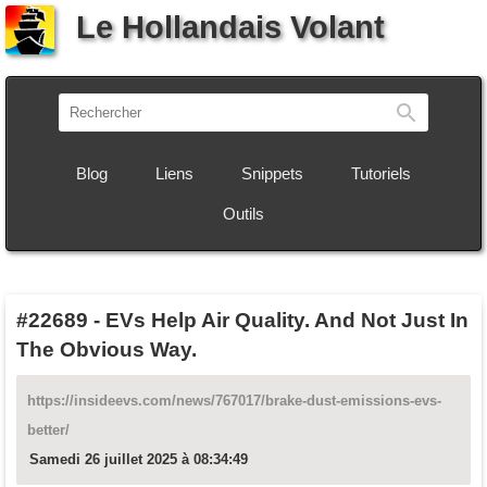
Le Hollandais Volant
Recherch
Blog
Liens
Snippets
Tutoriels
Outils
#22689
-
EVs Help Air Quality. And Not Just In
The Obvious Way.
https://insideevs.com/news/767017/brake-dust-emissions-evs-
better/
Samedi 26 juillet 2025 à 08:34:49