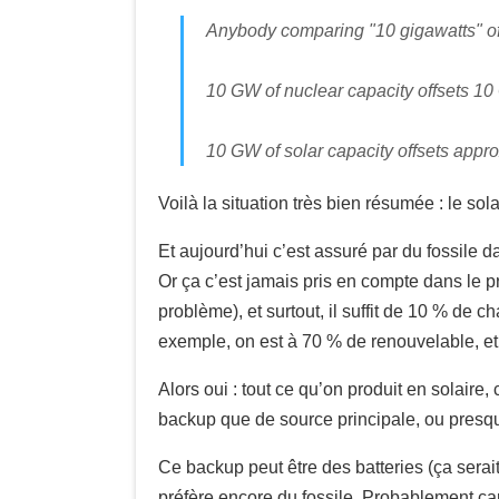
Anybody comparing "10 gigawatts" of 
10 GW of nuclear capacity offsets 10 
10 GW of solar capacity offsets appro
Voilà la situation très bien résumée : le sol
Et aujourd’hui c’est assuré par du fossile d
Or ça c’est jamais pris en compte dans le pr
problème), et surtout, il suffit de 10 % d
exemple, on est à 70 % de renouvelable, et
Alors oui : tout ce qu’on produit en solaire
backup que de source principale, ou presq
Ce backup peut être des batteries (ça sera
préfère encore du fossile. Probablement car