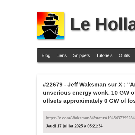
Le Holl
Blog
Liens
Snippets
Tutoriels
Outils
#22679
-
Jeff Waksman sur X : "A
unserious energy wonk. 10 GW of n
offsets approximately 0 GW of foss
https://x.com/Waksman84/status/194543739928
Jeudi 17 juillet 2025 à 05:21:34