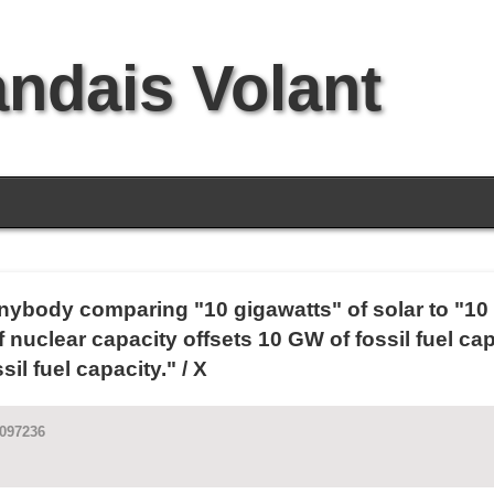
andais Volant
nybody comparing "10 gigawatts" of solar to "10 
uclear capacity offsets 10 GW of fossil fuel cap
il fuel capacity." / X
4097236