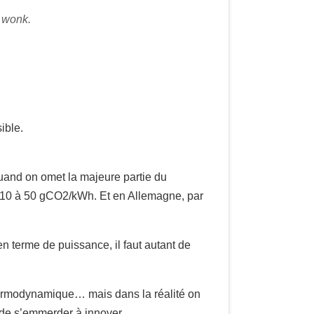
y wonk.
ible.
 quand on omet la majeure partie du
de 10 à 50 gCO2/kWh. Et en Allemagne, par
en terme de puissance, il faut autant de
 thermodynamique… mais dans la réalité on
e de s’emmerder à innover.