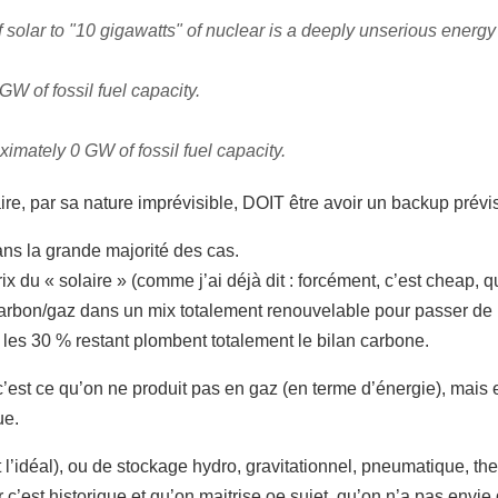
solar to "10 gigawatts" of nuclear is a deeply unserious energ
GW of fossil fuel capacity.
ximately 0 GW of fossil fuel capacity.
aire, par sa nature imprévisible, DOIT être avoir un backup prévis
ans la grande majorité des cas.
ix du « solaire » (comme j’ai déjà dit : forcément, c’est cheap,
e charbon/gaz dans un mix totalement renouvelable pour passer 
 les 30 % restant plombent totalement le bilan carbone.
, c’est ce qu’on ne produit pas en gaz (en terme d’énergie), mais 
ue.
it l’idéal), ou de stockage hydro, gravitationnel, pneumatique,
 c’est historique et qu’on maitrise oe sujet, qu’on n’a pas envi