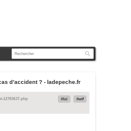
Rechercher
cas d’accident ? - ladepeche.fr
ent-12783637.php
loi
wtf