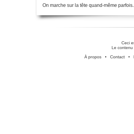
On marche sur la tête quand-même parfois.
Ceci e
Le contenu 
À propos
•
Contact
•