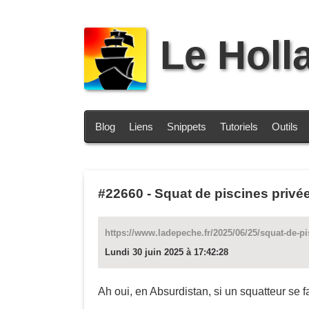
Le Holl
Blog
Liens
Snippets
Tutoriels
Outils
#22660
-
Squat de piscines privée
https://www.ladepeche.fr/2025/06/25/squat-de-p
Lundi 30 juin 2025 à 17:42:28
Ah oui, en Absurdistan, si un squatteur se fa