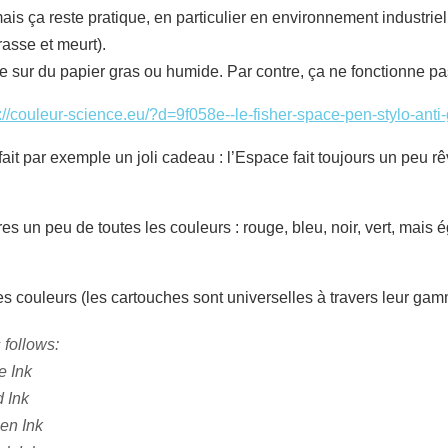
ais ça reste pratique, en particulier en environnement industriel.
asse et meurt).
ur du papier gras ou humide. Par contre, ça ne fonctionne pas d
://couleur-science.eu/?d=9f058e--le-fisher-space-pen-stylo-anti-
ait par exemple un joli cadeau : l’Espace fait toujours un peu rê
es un peu de toutes les couleurs : rouge, bleu, noir, vert, mais 
es couleurs (les cartouches sont universelles à travers leur gam
 follows:
e Ink
 Ink
en Ink