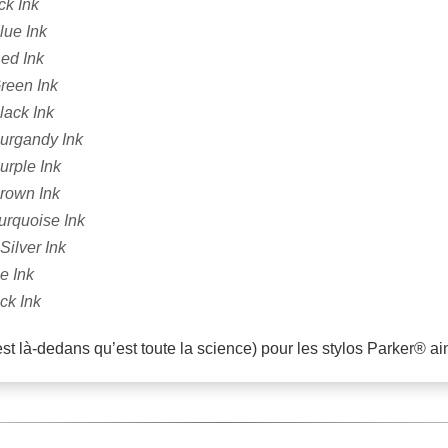
ck Ink
lue Ink
ed Ink
reen Ink
lack Ink
urgandy Ink
urple Ink
rown Ink
urquoise Ink
ilver Ink
e Ink
ck Ink
est là-dedans qu’est toute la science) pour les stylos Parker® a