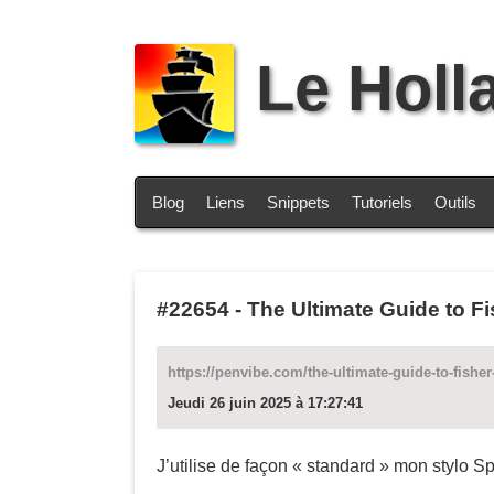
Le Holl
Blog
Liens
Snippets
Tutoriels
Outils
#22654
-
The Ultimate Guide to Fi
https://penvibe.com/the-ultimate-guide-to-fishe
Jeudi 26 juin 2025 à 17:27:41
J’utilise de façon « standard » mon stylo Spa