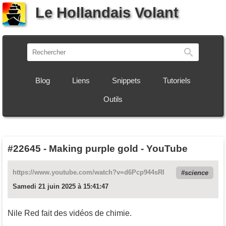
Le Hollandais Volant
Recherch
Blog
Liens
Snippets
Tutoriels
Outils
#22645
-
Making purple gold - YouTube
https://www.youtube.com/watch?v=d6Pcp944sRI
science
Samedi 21 juin 2025 à 15:41:47
Nile Red fait des vidéos de chimie.