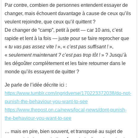
Par contre, combien de personnes entendent essayer de
changer, mais échouent davantage à cause de ceux qu’ils
veulent rejoindre, que ceux qu’il quittent ?
De changer de “camp”, petit à petit — car 10 ans, c’est
rapide et lent à la fois — juste pour se faire reprocher que
«
tu vas pas assez vite !
», «
c’est pas suffisant !
»,
«
seulement maintenant ? c’est pas trop tôt !
» ? Jusqu’à
les dégoûter complètement et les faire retourner dans le
monde qu’ils essayent de quitter ?
Je parle de l’idée décrite ici :
https://www.tumblr.com/ingridverse/170223372038/do-not-
punish-the-behaviour-you-want-to-see
https://www.thepost.on.ca/news/local-news/dont-punish-
the-behaviour-you-want-to-see
… mais en pire, bien souvent, et transposé au sujet de