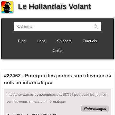
Le Hollandais Volant
Recherch
Blog
Liens
Snippets
Tutoriels
Outils
#22462
-
Pourquoi les jeunes sont devenus si
nuls en informatique
https://www.mac4ever.com/societe/187334-pourquoi-les-jeunes-
sont-devenus-si-nuls-en-informatique
informatique