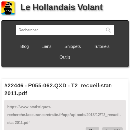
Le Hollandais Volant
Recherch
Blog
Liens
Snippets
Tutoriels
Outils
#22446
-
P055-062.QXD - T2_recueil-stat-
2011.pdf
https://www.statistiques-
recherche.lassuranceretraite.fr/app/uploads/2013/12/T2_recueil-
stat-2011.pdf