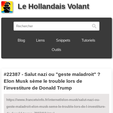
Le Hollandais Volant
Recherch
Blog
Liens
Snippets
Tutoriels
Outils
#22387
-
Salut nazi ou "geste maladroit" ?
Elon Musk sème le trouble lors de
l'investiture de Donald Trump
https://www.francetvinfo.fr/internet/elon-musk/salut-nazi-ou-
geste-maladroit-elon-musk-seme-le-trouble-lors-de-l-investiture-