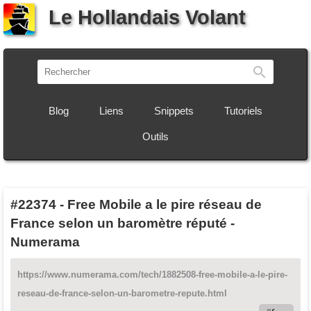
Le Hollandais Volant
Recherch
Blog
Liens
Snippets
Tutoriels
Outils
#22374
-
Free Mobile a le pire réseau de
France selon un baromètre réputé -
Numerama
https://www.numerama.com/tech/1882508-free-mobile-a-le-pire-
reseau-de-france-selon-un-barometre-repute.html