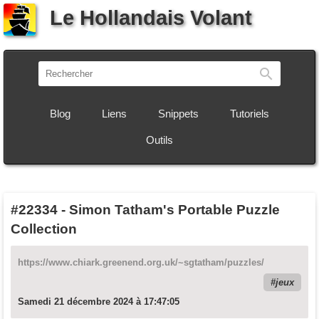
Le Hollandais Volant
Recherch
Blog
Liens
Snippets
Tutoriels
Outils
#22334
-
Simon Tatham's Portable Puzzle
Collection
https://www.chiark.greenend.org.uk/~sgtatham/puzzles/
jeux
Samedi 21 décembre 2024 à 17:47:05