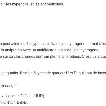
i : les hyperions, et les antiparticules.
eut avoir les 4 « types » similaires). L’hydrogène normal c’est
. Un antiproton avec un antiélectron, c’est de l’antihydrogène.
 sur ça : les charges sont simplement miroitées. C’est juste que
 de quarks. Il existe 6 types de quarks : U et D, qui sont de ba
masse, ici.
 U et d’un D (soit : UUD).
i-U et un anti-D.