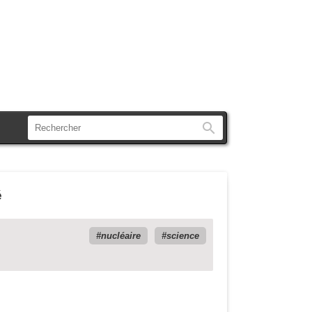
Rechercher
é
nucléaire
science