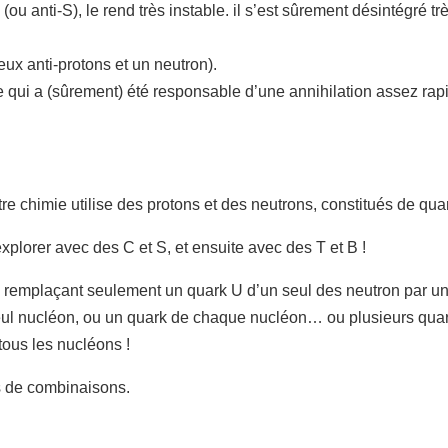
u anti-S), le rend très instable. il s’est sûrement désintégré très
eux anti-protons et un neutron).
atière qui a (sûrement) été responsable d’une annihilation assez
re chimie utilise des protons et des neutrons, constitués de qu
explorer avec des C et S, et ensuite avec des T et B !
en remplaçant seulement un quark U d’un seul des neutron par un
eul nucléon, ou un quark de chaque nucléon… ou plusieurs quark
tous les nucléons !
és de combinaisons.