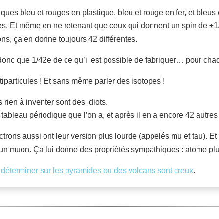
es bleu et rouges en plastique, bleu et rouge en fer, et bleus et
es. Et même en ne retenant que ceux qui donnent un spin de ±
ns, ça en donne toujours 42 différentes.
 donc que 1/42e de ce qu’il est possible de fabriquer… pour cha
tiparticules ! Et sans même parler des isotopes !
 rien à inventer sont des idiots.
tableau périodique que l’on a, et après il en a encore 42 autres 
ctrons aussi ont leur version plus lourde (appelés mu et tau). E
n muon. Ça lui donne des propriétés sympathiques : atome plus pe
r déterminer sur les pyramides ou des volcans sont creux
.