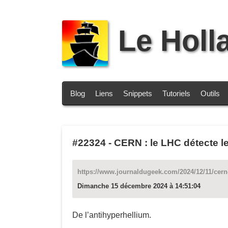
Le Holl
Blog
Liens
Snippets
Tutoriels
Outils
#22324
-
CERN : le LHC détecte le
https://www.journaldugeek.com/2024/12/11/cern-l
Dimanche 15 décembre 2024 à 14:51:04
De l’antihyperhellium.