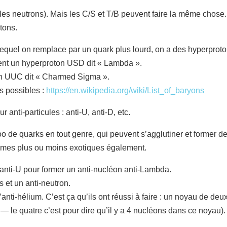
 les neutrons). Mais les C/S et T/B peuvent faire la même chose
tons.
lequel on remplace par un quark plus lourd, on a des hyperprot
ient un hyperproton USD dit « Lambda ».
 un UUC dit « Charmed Sigma ».
ns possibles :
https://en.wikipedia.org/wiki/List_of_baryons
 anti-particules : anti-U, anti-D, etc.
oo de quarks en tout genre, qui peuvent s’agglutiner et former de
tomes plus ou moins exotiques également.
rk anti-U pour former un anti-nucléon anti-Lambda.
s et un anti-neutron.
l’anti-hélium. C’est ça qu’ils ont réussi à faire : un noyau de deu
— le quatre c’est pour dire qu’il y a 4 nucléons dans ce noyau).