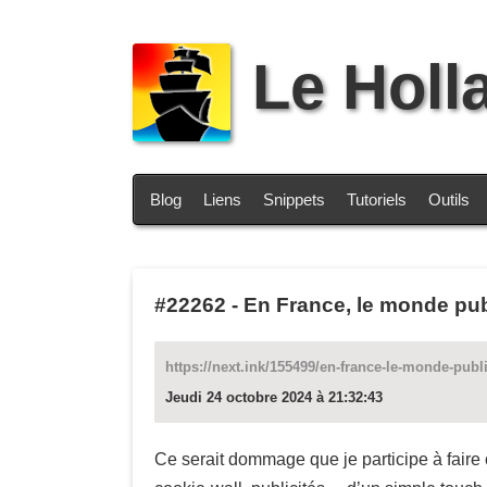
Le Holl
Blog
Liens
Snippets
Tutoriels
Outils
#22262
-
En France, le monde pub
https://next.ink/155499/en-france-le-monde-pu
Jeudi 24 octobre 2024 à 21:32:43
Ce serait dommage que je participe à faire 