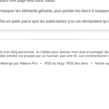
h dans une page web dans Safari.
masquer les éléments gênants, puis pointer les blocs à masquer
Nxi en parle parce que les publicitaires à la con demandent qu’
st mon blog personnel. Je l’utilise pour donner mon avis et partager des
des articles est produit par un humain, pas une IA. Les commentaires 
Hébergé par Webou-Pro
•
RSS du blog
/
RSS des liens
•
Article a