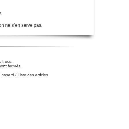
.
on ne s’en serve pas.
 trucs.
sont fermés.
u hasard
/
Liste des articles