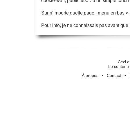
cookie-wall, publicités… d’un simple touc
Sur n’importe quelle page : menu en bas > 
Pour info, je ne connaissais pas avant que 
Ceci e
Le contenu 
À propos
•
Contact
•