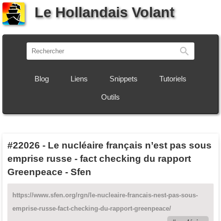
Le Hollandais Volant
Recherch
Blog
Liens
Snippets
Tutoriels
Outils
#22026
-
Le nucléaire français n’est pas sous
emprise russe - fact checking du rapport
Greenpeace - Sfen
https://www.sfen.org/rgn/le-nucleaire-francais-nest-pas-sous-
emprise-russe-fact-checking-du-rapport-greenpeace/