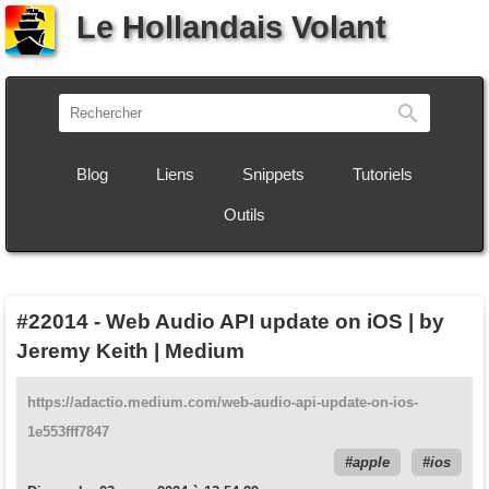
Le Hollandais Volant
Recherch
Blog
Liens
Snippets
Tutoriels
Outils
#22014
-
Web Audio API update on iOS | by
Jeremy Keith | Medium
https://adactio.medium.com/web-audio-api-update-on-ios-
1e553fff7847
apple
ios