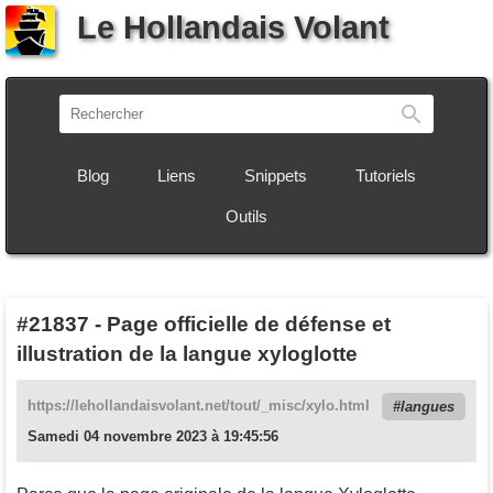
Le Hollandais Volant
Recherch
Blog
Liens
Snippets
Tutoriels
Outils
#21837
-
Page officielle de défense et
illustration de la langue xyloglotte
https://lehollandaisvolant.net/tout/_misc/xylo.html
langues
Samedi 04 novembre 2023 à 19:45:56