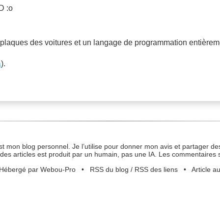
D :o
s plaques des voitures et un langage de programmation entièreme
a
).
st mon blog personnel. Je l’utilise pour donner mon avis et partager des
des articles est produit par un humain, pas une IA. Les commentaires 
Hébergé par Webou-Pro
•
RSS du blog
/
RSS des liens
•
Article a