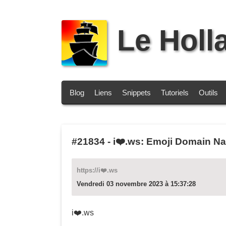
Le Holl
Blog
Liens
Snippets
Tutoriels
Outils
#21834
-
i❤️.ws: Emoji Domain Na
https://i❤️.ws
Vendredi 03 novembre 2023 à 15:37:28
i❤️.ws