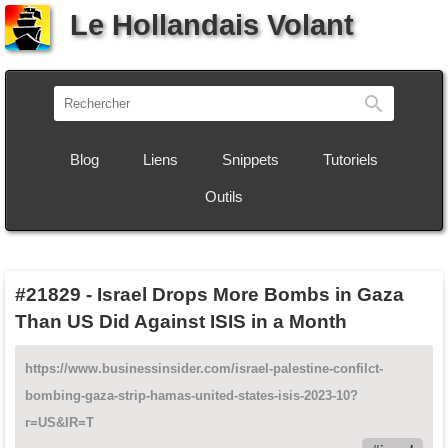
Le Hollandais Volant
Recherch
Blog
Liens
Snippets
Tutoriels
Outils
#21829
-
Israel Drops More Bombs in Gaza
Than US Did Against ISIS in a Month
https://www.businessinsider.com/israel-palestine-confilct-
bombing-gaza-strip-hamas-united-states-isis-2023-10?
r=US&IR=T