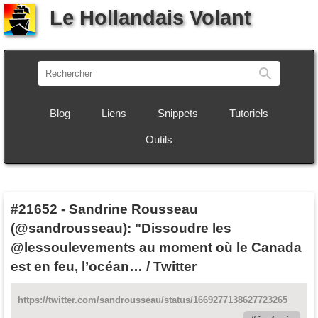
Le Hollandais Volant
Recherch
Blog
Liens
Snippets
Tutoriels
Outils
#21652
-
Sandrine Rousseau
(@sandrousseau): "Dissoudre les
@lessoulevements au moment où le Canada
est en feu, l’océan… / Twitter
https://twitter.com/sandrousseau/status/1669277138627723265