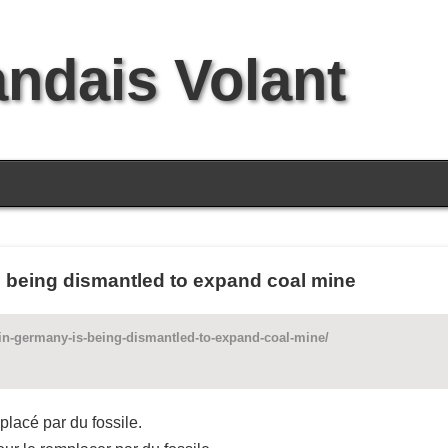
andais Volant
 being dismantled to expand coal mine
in-germany-is-being-dismantled-to-expand-coal-mine/
placé par du fossile.