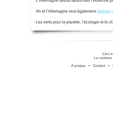
L’Allemagne détruit désormais l’éolienne po
Ah et l’Allemagne veut également
détruire 
Les verts
pour
la planète, l’écologie et le c
Ceci e
Le contenu 
À propos
•
Contact
•