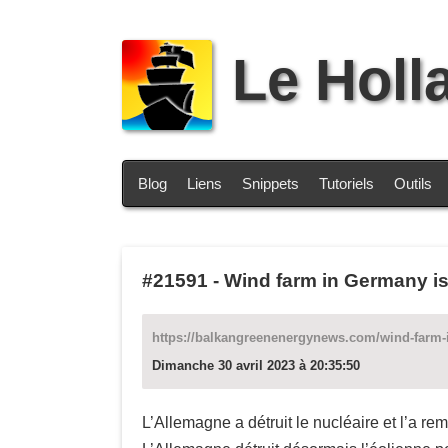
Le Holl
Blog
Liens
Snippets
Tutoriels
Outils
#21591
-
Wind farm in Germany is
https://balkangreenenergynews.com/wind-farm-
Dimanche 30 avril 2023 à 20:35:50
L’Allemagne a détruit le nucléaire et l’a rem