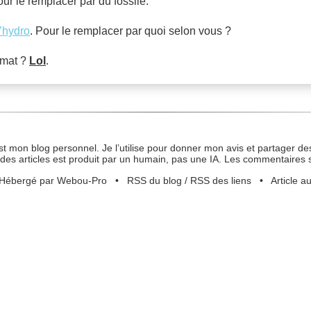
ur le remplacer par du fossile.
l’hydro
. Pour le remplacer par quoi selon vous ?
limat ?
Lol
.
st mon blog personnel. Je l’utilise pour donner mon avis et partager des
des articles est produit par un humain, pas une IA. Les commentaires 
Hébergé par Webou-Pro
•
RSS du blog
/
RSS des liens
•
Article a