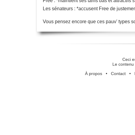
Free : *maintient ses tarifs bas et attractifs 
Les sénateurs : *accusent Free de justement
Vous pensez encore que ces pauv' types sont
Ceci e
Le contenu 
À propos
•
Contact
•