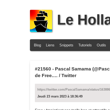
Le Holl
Blog
Liens
Snippets
Tutoriels
Outils
#21560
-
Pascal Samama (@Pascal
de Free.… / Twitter
https://twitter.com/PascalSamama/status/16388
Jeudi 23 mars 2023 à 18:36:49