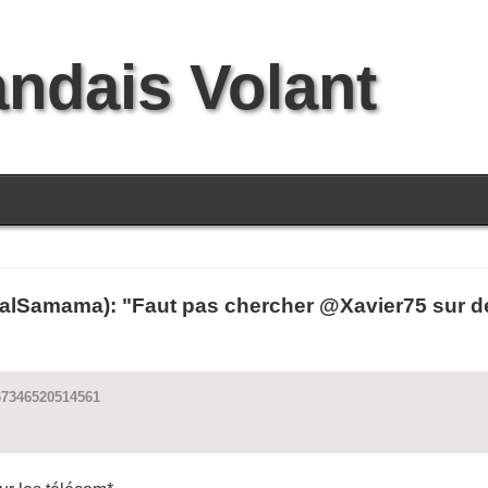
andais Volant
Samama): "Faut pas chercher @Xavier75 sur des
67346520514561