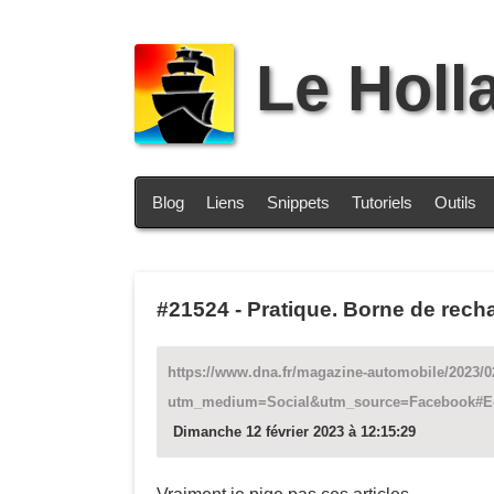
Le Holl
Blog
Liens
Snippets
Tutoriels
Outils
#21524
-
Pratique. Borne de rech
https://www.dna.fr/magazine-automobile/2023/0
utm_medium=Social&utm_source=Facebook#E
Dimanche 12 février 2023 à 12:15:29