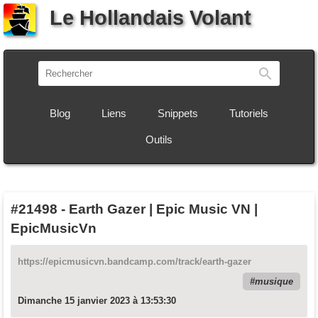
Le Hollandais Volant
Recherch
Blog
Liens
Snippets
Tutoriels
Outils
#21498
-
Earth Gazer | Epic Music VN |
EpicMusicVn
https://epicmusicvn.bandcamp.com/track/earth-gazer
musique
Dimanche 15 janvier 2023 à 13:53:30