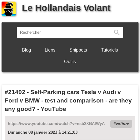
Le Hollandais Volant
Recherch
Blog
Liens
Snippets
Tutoriels
Outils
#21492
-
Self-Parking cars Tesla v Audi v
Ford v BMW - test and comparison - are they
any good? - YouTube
https://www.youtube.com/watch?v=nsb2XBAIWyA
voiture
Dimanche 08 janvier 2023 à 14:21:03