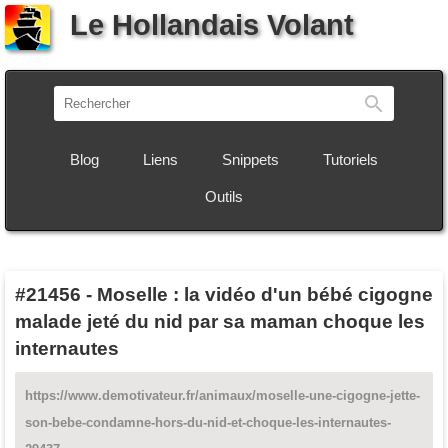
Le Hollandais Volant
Recherch
Blog
Liens
Snippets
Tutoriels
Outils
#21456
-
Moselle : la vidéo d'un bébé cigogne
malade jeté du nid par sa maman choque les
internautes
https://www.demotivateur.fr/animaux/moselle-une-cigogne-jette-
son-bebe-condamne-hors-du-nid-et-choque-les-internautes-