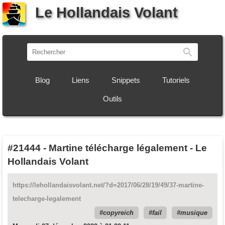
Le Hollandais Volant
Recherch
Blog
Liens
Snippets
Tutoriels
Outils
#21444
-
Martine télécharge légalement - Le
Hollandais Volant
https://lehollandaisvolant.net/?d=2017/06/28/19/49/37-martine-
telecharge-legalement
copyreich
fail
musique