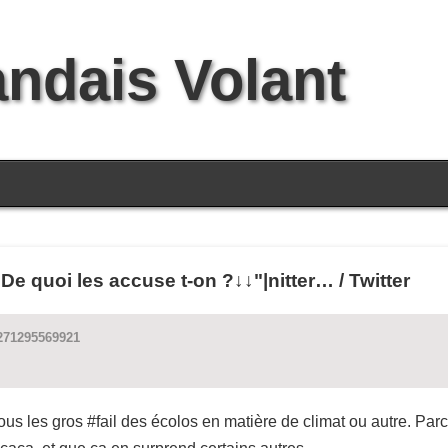
andais Volant
De quoi les accuse t-on ?↓↓"|nitter… / Twitter
7271295569921
 tous les gros #fail des écolos en matière de climat ou autre. P