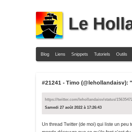
Le Holl
Blog
Liens
Snippets
Tutoriels
Outils
#21241
-
Timo (@lehollandaisv): "
https://twitter.com/lehollandaisv/status/156354
Samedi 27 août 2022 à 17:26:43
Un thread Twitter (de moi) qui liste un peu