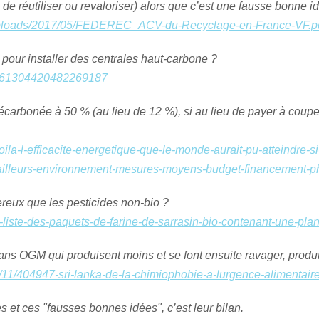
 de réutiliser ou revaloriser) alors que c’est une fausse bonne i
t/uploads/2017/05/FEDEREC_ACV-du-Recyclage-en-France-VF.p
pour installer des centrales haut-carbone ?
s/1561304420482269187
 décarbonée à 50 % (au lieu de 12 %), si au lieu de payer à coup
e/voila-l-efficacite-energetique-que-le-monde-aurait-pu-atteindre-s
-ailleurs-environnement-mesures-moyens-budget-financement-ph
ereux que les pesticides non-bio ?
le/la-liste-des-paquets-de-farine-de-sarrasin-bio-contenant-une-pla
sans OGM qui produisent moins et se font ensuite ravager, produ
/11/404947-sri-lanka-de-la-chimiophobie-a-lurgence-alimentair
s et ces "fausses bonnes idées", c’est leur bilan.