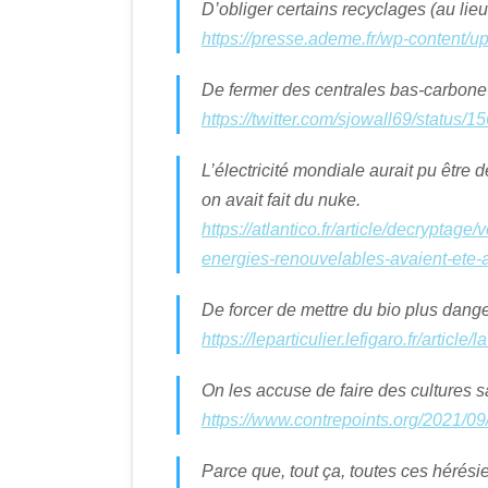
D’obliger certains recyclages (au lieu
https://presse.ademe.fr/wp-conten
De fermer des centrales bas-carbone 
https://twitter.com/sjowall69/statu
L’électricité mondiale aurait pu être
on avait fait du nuke.
https://atlantico.fr/article/decryptag
energies-renouvelables-avaient-ete
De forcer de mettre du bio plus dang
https://leparticulier.lefigaro.fr/artic
On les accuse de faire des cultures 
https://www.contrepoints.org/2021/09
Parce que, tout ça, toutes ces hérésie