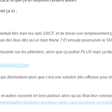
caca, et que ça en surprend certains autres.
et ça ici :
sherbait très bien les rails SNCF, et de forcer son remplacement 
que des feux dès qu’un train freine ? Et ensuite poursuivre la S
burants sur les pétroliers, alors que ça pollue PLUS mais ça fai
9776026930135040
qui désherbent alors que c’est une solution très efficace pour év
et autres couverts en bois partout, alors qu’au final leur conce
ete/actualites/pollution-plastique-apres-sacs-plastique-cest-pr