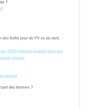
dée ?
df
er des forêts pour du PV ou du vent,
i-les-5000-milliards-investis-dans-les-
ilippe-charlez
nte-toxique
isant des famines ?
e