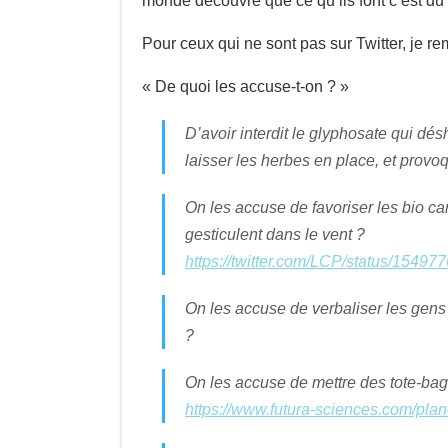
monde découvre que ce qu’ils font c’est du 
Pour ceux qui ne sont pas sur Twitter, je rem
« De quoi les accuse-t-on ? »
D’avoir interdit le glyphosate qui dé
laisser les herbes en place, et provo
On les accuse de favoriser les bio car
gesticulent dans le vent ?
https://twitter.com/LCP/status/154
On les accuse de verbaliser les gens 
?
On les accuse de mettre des tote-bag 
https://www.futura-sciences.com/plan