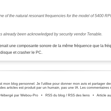
 one of the natural resonant frequencies for the model of 5400 RP
as already been acknowledged by security vendor Tenable.
nait une composante sonore de la même fréquence que la fréq
 disque et crasher le PC.
st mon blog personnel. Je l’utilise pour donner mon avis et partager des
des articles est produit par un humain, pas une IA. Les commentaires 
Hébergé par Webou-Pro
•
RSS du blog
/
RSS des liens
•
Article a