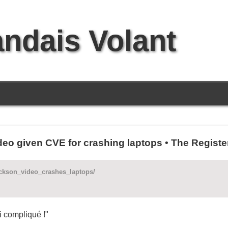
andais Volant
eo given CVE for crashing laptops • The Registe
jackson_video_crashes_laptops/
i compliqué !"