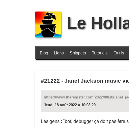
Le Holl
Blog
Liens
Snippets
Tutoriels
Outils
#21222
-
Janet Jackson music vid
https://www.theregister.com/2022/08/18/janet_
Jeudi 18 août 2022 à 10:08:20
Les gens : "bof, debugger ça doit pas être s