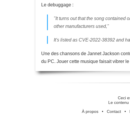
Le debuggage :
"It turns out that the song contained
other manufacturers used,"
It's listed as CVE-2022-38392 and h
Une des chansons de Jannet Jackson conte
du PC. Jouer cette musique faisait vibrer le
Ceci e
Le contenu 
À propos
•
Contact
•