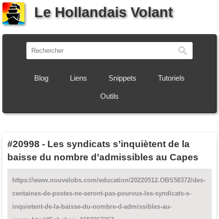
Le Hollandais Volant
Recherch
Blog
Liens
Snippets
Tutoriels
Outils
#20998
-
Les syndicats s’inquiètent de la
baisse du nombre d’admissibles au Capes
https://www.nouvelobs.com/education/20220512.OBS58372/des-
centaines-de-postes-ne-seront-pas-pourvus-les-syndicats-s-
inquietent-de-la-baisse-du-nombre-d-admissibles-au-