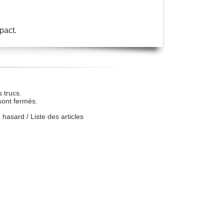
pact.
 trucs.
sont fermés.
u hasard
/
Liste des articles