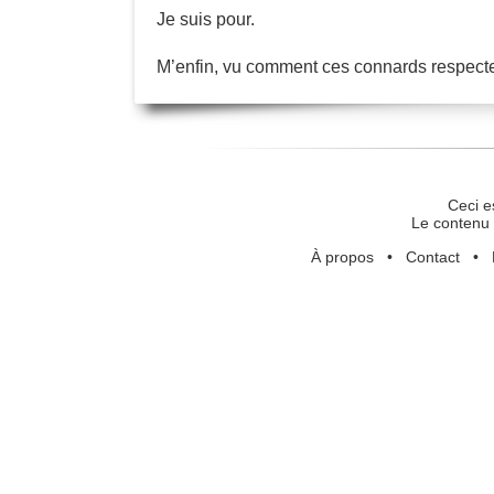
Je suis pour.
M’enfin, vu comment ces connards respectent
Ceci e
Le contenu 
À propos
•
Contact
•