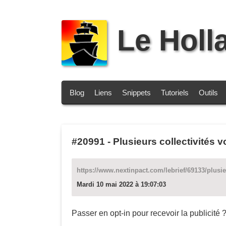
Le Holl
Blog
Liens
Snippets
Tutoriels
Outils
#20991
-
Plusieurs collectivités v
https://www.nextinpact.com/lebrief/69133/plusieu
Mardi 10 mai 2022 à 19:07:03
Passer en opt-in pour recevoir la publicité 