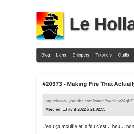
Le Holl
Blog
Liens
Snippets
Tutoriels
Outils
#20973
-
Making Fire That Actual
https://www.youtube.com/watch?v=cUpv2AqbZ
Mercredi 13 avril 2022 à 21:02:55
L’eau ça mouille et le feu c’est… heu… non e