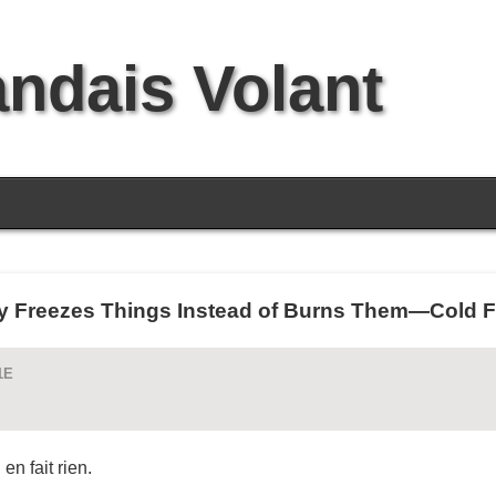
andais Volant
ly Freezes Things Instead of Burns Them—Cold Fi
1E
n fait rien.